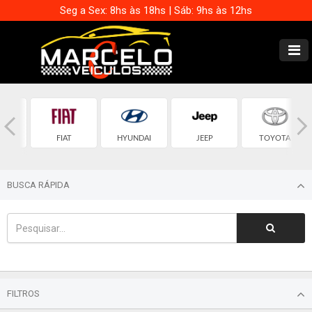
Seg a Sex: 8hs às 18hs | Sáb: 9hs às 12hs
OLET
FIAT
HYUNDAI
JEEP
TOYOTA
BUSCA RÁPIDA
FILTROS