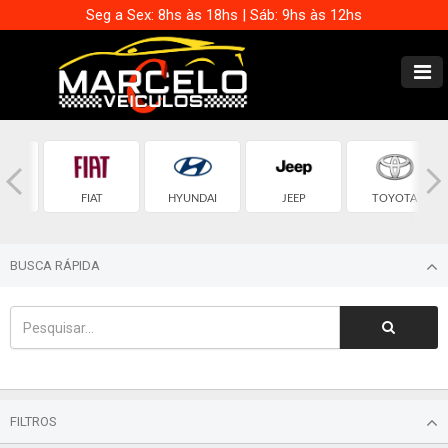
Seg a Sex: 8hs às 18hs | Sáb: 9hs às 12hs
OLET
FIAT
HYUNDAI
JEEP
TOYOTA
BUSCA RÁPIDA
FILTROS